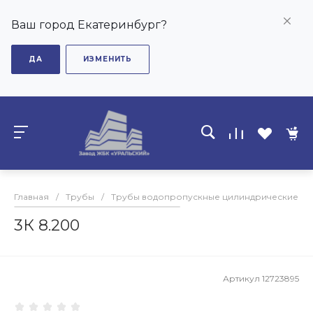
Ваш город Екатеринбург?
ДА
ИЗМЕНИТЬ
Главная
/
Трубы
/
Трубы водопропускные цилиндрические с
3К 8.200
Артикул
12723895