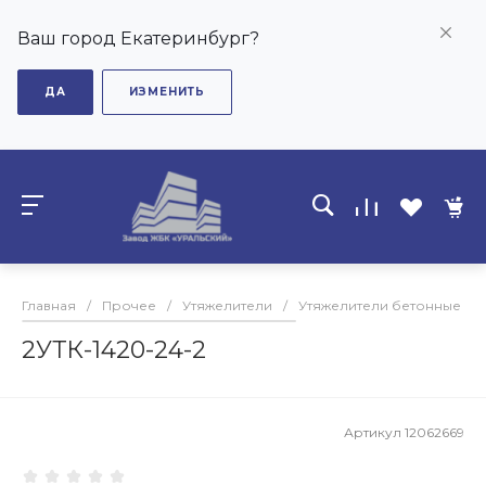
Ваш город Екатеринбург?
ДА
ИЗМЕНИТЬ
Главная
/
Прочее
/
Утяжелители
/
Утяжелители бетонные
/
2УТК-1420-24-2
Артикул
12062669