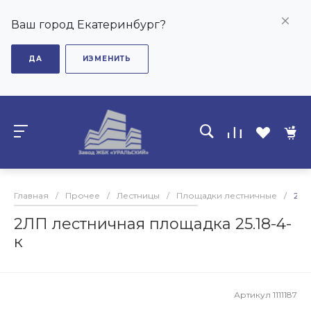
Ваш город Екатеринбург?
ДА
ИЗМЕНИТЬ
Главная
/
Прочее
/
Лестницы
/
Площадки лестничные
/
2ЛП
2ЛП лестничная площадка 25.18-4-
к
Артикул
1111187