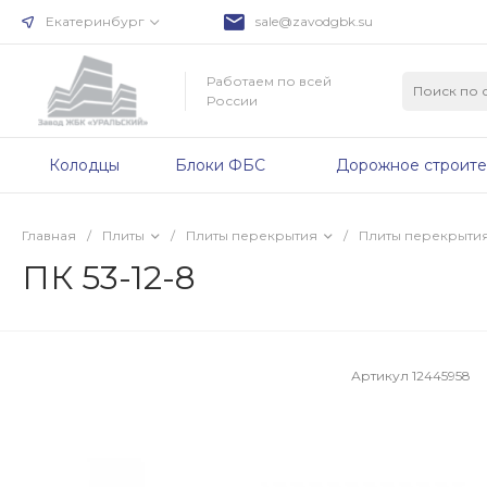
Екатеринбург
sale@zavodgbk.su
Работаем по всей
России
Колодцы
Блоки ФБС
Дорожное строите
Главная
/
Плиты
/
Плиты перекрытия
/
Плиты перекрыти
ПК 53-12-8
Артикул
12445958