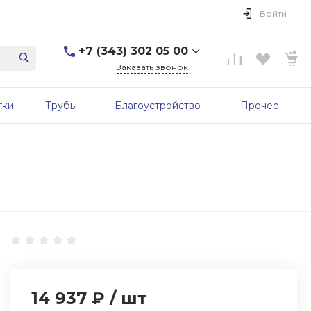
Войти
+7 (343) 302 05 00
Заказать звонок
+7 (343) 302 05 00
тки
Трубы
Благоустройство
Прочее
г. Екатеринбург, ул.
Первомайская, д. 56, 7
этаж, офис 705б
Пн-Пт: 9:00-17:00 Cб-Вс:
Выходной
sale@zavodgbk.su
14 937 ₽
/
шт