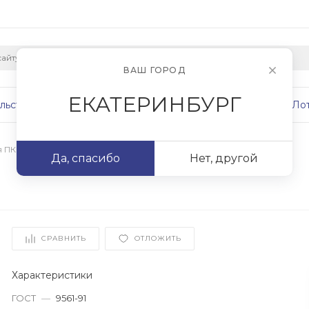
ВАШ ГОРОД
ЕКАТЕРИНБУРГ
льство
Плиты
Сваи
Фундаменты
Ло
я ПК
/
ПК 53-12-8
Да, спасибо
Нет, другой
СРАВНИТЬ
ОТЛОЖИТЬ
Характеристики
ГОСТ
—
9561-91