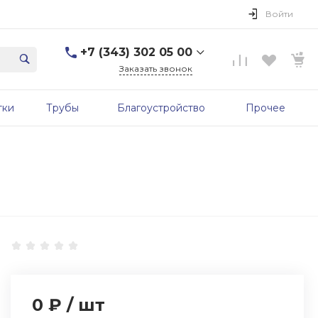
Войти
+7 (343) 302 05 00
Заказать звонок
+7 (343) 302 05 00
тки
Трубы
Благоустройство
Прочее
г. Екатеринбург, ул.
Первомайская, д. 56, 7
этаж, офис 705б
Пн-Пт: 9:00-17:00 Cб-Вс:
Выходной
sale@zavodgbk.su
0 ₽
/
шт