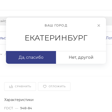
ВАШ ГОРОД
ЕКАТЕРИНБУРГ
льство
Плиты
Сваи
Фундаменты
Ло
/
9ПБ18-8п
Да, спасибо
Нет, другой
СРАВНИТЬ
ОТЛОЖИТЬ
Характеристики
ГОСТ
—
948-84