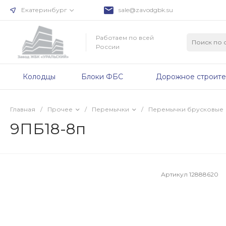
Екатеринбург
sale@zavodgbk.su
Работаем по всей
России
Колодцы
Блоки ФБС
Дорожное строите
Главная
/
Прочее
/
Перемычки
/
Перемычки брусковые
9ПБ18-8п
Артикул
12888620