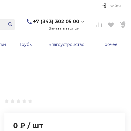
Войти
+7 (343) 302 05 00
Заказать звонок
+7 (343) 302 05 00
тки
Трубы
Благоустройство
Прочее
г. Екатеринбург, ул.
Первомайская, д. 56, 7
этаж, офис 705б
Пн-Пт: 9:00-17:00 Cб-Вс:
Выходной
sale@zavodgbk.su
0 ₽
/
шт