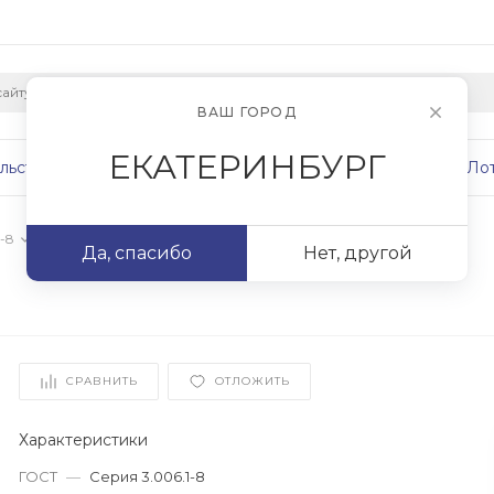
ВАШ ГОРОД
ЕКАТЕРИНБУРГ
льство
Плиты
Сваи
Фундаменты
Ло
-8
/
ЛК 75.45.60-1
Да, спасибо
Нет, другой
СРАВНИТЬ
ОТЛОЖИТЬ
Характеристики
ГОСТ
—
Серия 3.006.1-8