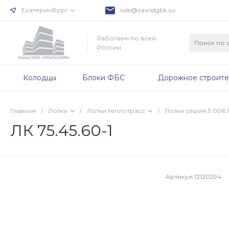
Екатеринбург
sale@zavodgbk.su
Работаем по всей
России
Колодцы
Блоки ФБС
Дорожное строите
Главная
/
Лотки
/
Лотки теплотрасс
/
Лотки серия 3.006.1
ЛК 75.45.60-1
Артикул
12120294