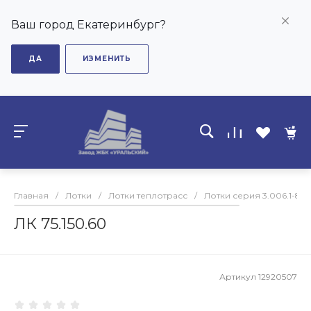
Ваш город Екатеринбург?
ДА
ИЗМЕНИТЬ
Главная
/
Лотки
/
Лотки теплотрасс
/
Лотки серия 3.006.1-8
/
ЛК 75.150.60
Артикул
12920507