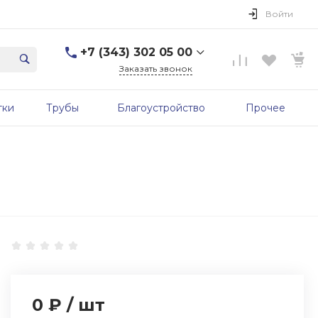
Войти
+7 (343) 302 05 00
Заказать звонок
+7 (343) 302 05 00
тки
Трубы
Благоустройство
Прочее
г. Екатеринбург, ул.
Первомайская, д. 56, 7
этаж, офис 705б
Пн-Пт: 9:00-17:00 Cб-Вс:
Выходной
sale@zavodgbk.su
0 ₽
/
шт