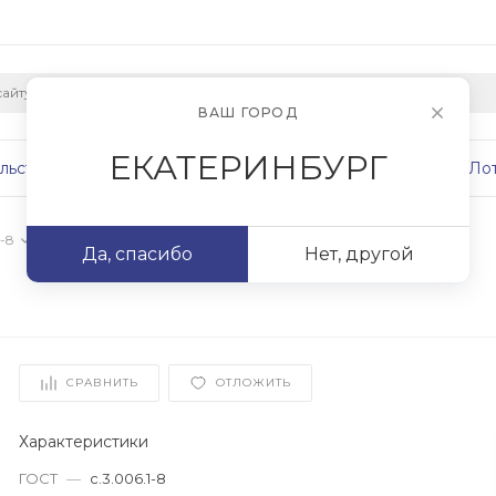
ВАШ ГОРОД
ЕКАТЕРИНБУРГ
льство
Плиты
Сваи
Фундаменты
Ло
-8
/
ЛК 300.150.60
Да, спасибо
Нет, другой
СРАВНИТЬ
ОТЛОЖИТЬ
Характеристики
ГОСТ
—
с.3.006.1-8