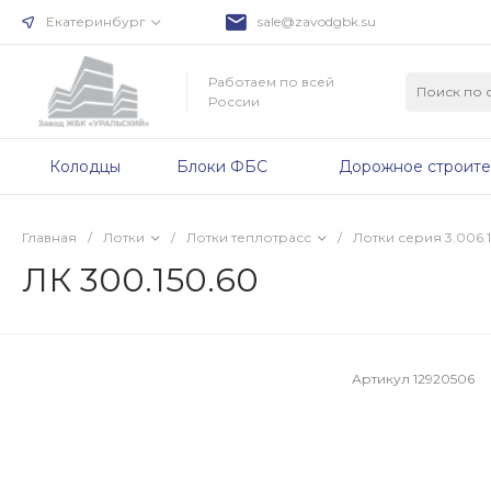
Екатеринбург
sale@zavodgbk.su
Работаем по всей
России
Колодцы
Блоки ФБС
Дорожное строите
Главная
/
Лотки
/
Лотки теплотрасс
/
Лотки серия 3.006.1
ЛК 300.150.60
Артикул
12920506