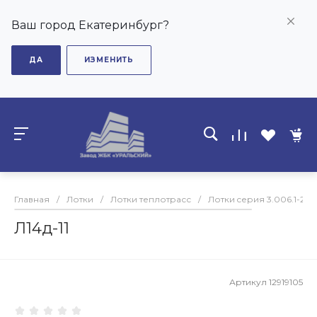
Ваш город Екатеринбург?
ДА
ИЗМЕНИТЬ
Главная
/
Лотки
/
Лотки теплотрасс
/
Лотки cерия 3.006.1-2.8
Л14д-11
Артикул
12919105