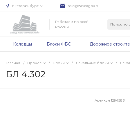
Екатеринбург
sale@zavodgbk.su
Работаем по всей
России
Колодцы
Блоки ФБС
Дорожное строите
Главная
/
Прочее
/
Блоки
/
Лекальные блоки
/
Лекал
БЛ 4.302
Артикул
12945861