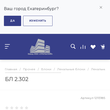
Ваш город Екатеринбург?
ДА
ИЗМЕНИТЬ
Главная
/
Прочее
/
Блоки
/
Лекальные блоки
/
Лекальные б
БЛ 2.302
Артикул
12113185