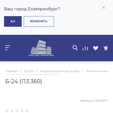
Ваш город Екатеринбург?
ДА
ИЗМЕНИТЬ
Главная
/
Трубы
/
Водопропускные трубы
/
Элементы прямо
Б-24 (П3.360)
Артикул
12046177