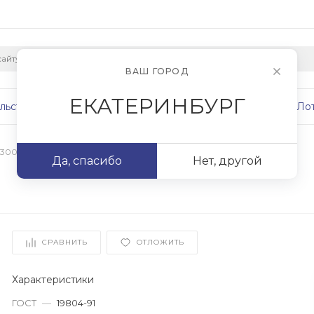
ВАШ ГОРОД
ЕКАТЕРИНБУРГ
льство
Плиты
Сваи
Фундаменты
Ло
 300х300 мм
/
С120.30-11
Да, спасибо
Нет, другой
СРАВНИТЬ
ОТЛОЖИТЬ
Характеристики
ГОСТ
—
19804-91