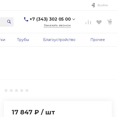
Войти
+7 (343) 302 05 00
Заказать звонок
+7 (343) 302 05 00
тки
Трубы
Благоустройство
Прочее
г. Екатеринбург, ул.
Первомайская, д. 56, 7
этаж, офис 705б
Пн-Пт: 9:00-17:00 Cб-Вс:
Выходной
sale@zavodgbk.su
17 847 ₽
/
шт