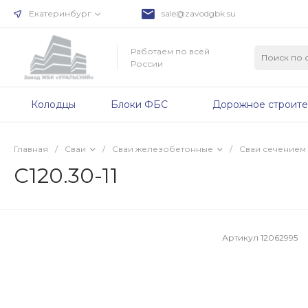
Екатеринбург
sale@zavodgbk.su
Работаем по всей
России
Колодцы
Блоки ФБС
Дорожное строите
Главная
/
Сваи
/
Сваи железобетонные
/
Сваи сечением
С120.30-11
Артикул
12062995